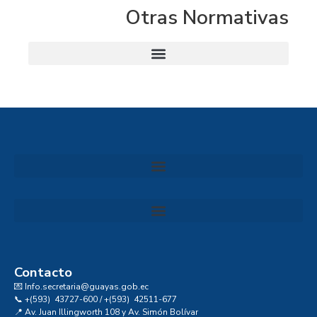
Otras Normativas
Convocatoria al Consejo Consultivo de Integridad, Ética y Buen Gobierno de la Prefectura del Guayas
Contacto
💌 Info.secretaria@guayas.gob.ec
📞 +(593) 43727-600 / +(593) 42511-677
📍 Av. Juan Illingworth 108 y Av. Simón Bolívar