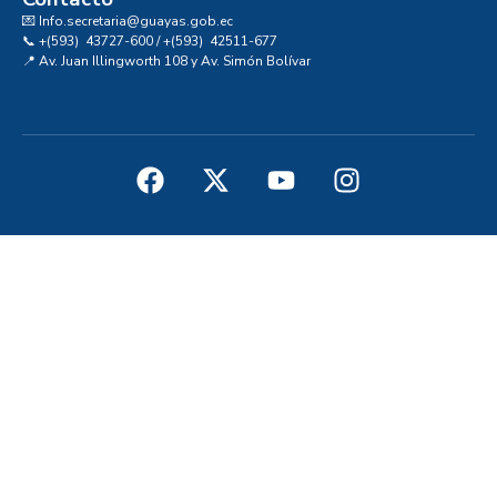
💌 Info.secretaria@guayas.gob.ec
📞 +(593) 43727-600 / +(593) 42511-677
📍 Av. Juan Illingworth 108 y Av. Simón Bolívar