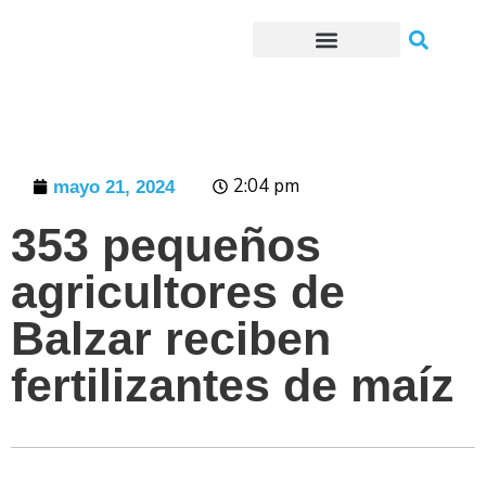
Trámites o Solicitudes en línea
2:04 pm
mayo 21, 2024
353 pequeños
agricultores de
Balzar reciben
fertilizantes de maíz