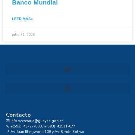
Banco Mundial
LEER MÁS»
julio 31, 2026
Convocatoria al Consejo Consultivo de Integridad, Ética y Buen Gobierno de la Prefectura del Guayas
Contacto
💌 Info.secretaria@guayas.gob.ec
📞 +(593) 43727-600 / +(593) 42511-677
📍 Av. Juan Illingworth 108 y Av. Simón Bolívar