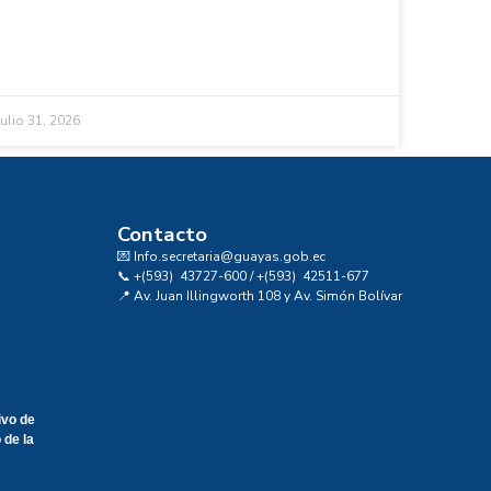
julio 31, 2026
Contacto
💌 Info.secretaria@guayas.gob.ec
📞 +(593) 43727-600 / +(593) 42511-677
📍 Av. Juan Illingworth 108 y Av. Simón Bolívar
ivo de
 de la