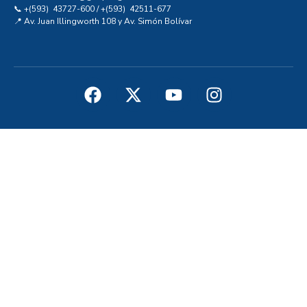
📞 +(593) 43727-600 / +(593) 42511-677
📍 Av. Juan Illingworth 108 y Av. Simón Bolívar