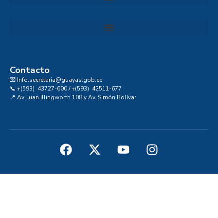
Convocatoria al Consejo Consultivo de Integridad, Ética y Buen Gobierno de la Prefectura del Guayas
Contacto
💌 Info.secretaria@guayas.gob.ec
📞 +(593) 43727-600 / +(593) 42511-677
📍 Av. Juan Illingworth 108 y Av. Simón Bolívar