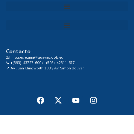
Convocatoria al Consejo Consultivo de Integridad, Ética y Buen Gobierno de la Prefectura del Guayas
Contacto
💌 Info.secretaria@guayas.gob.ec
📞 +(593) 43727-600 / +(593) 42511-677
📍 Av. Juan Illingworth 108 y Av. Simón Bolívar