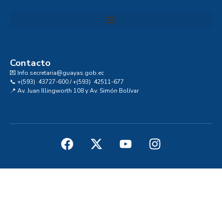
Convocatoria al Consejo Consultivo de Integridad, Ética y Buen Gobierno de la Prefectura del Guayas
Contacto
💌 Info.secretaria@guayas.gob.ec
📞 +(593) 43727-600 / +(593) 42511-677
📍 Av. Juan Illingworth 108 y Av. Simón Bolívar