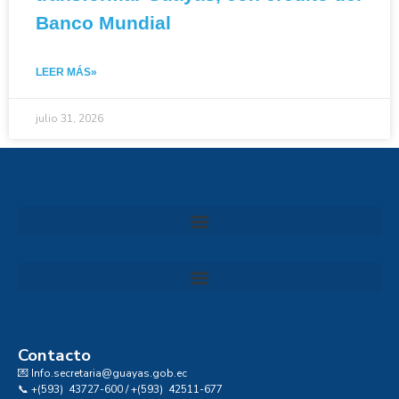
Banco Mundial
LEER MÁS»
julio 31, 2026
Convocatoria al Consejo Consultivo de Integridad, Ética y Buen Gobierno de la Prefectura del Guayas
Contacto
💌 Info.secretaria@guayas.gob.ec
📞 +(593) 43727-600 / +(593) 42511-677