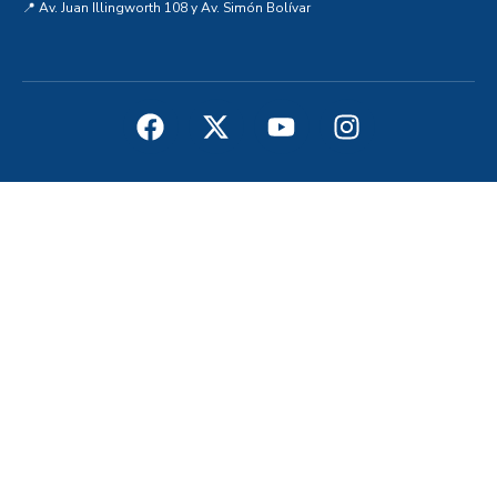
📍 Av. Juan Illingworth 108 y Av. Simón Bolívar