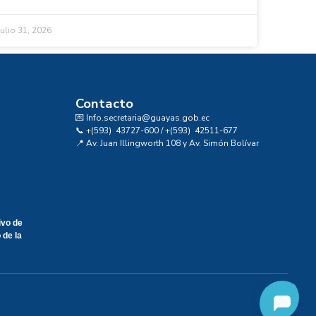
julio 31, 2026
Contacto
💌 Info.secretaria@guayas.gob.ec
📞 +(593) 43727-600 / +(593) 42511-677
📍 Av. Juan Illingworth 108 y Av. Simón Bolívar
ivo de
 de la