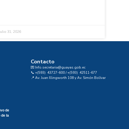
julio 31, 2026
Contacto
💌 Info.secretaria@guayas.gob.ec
📞 +(593) 43727-600 / +(593) 42511-677
📍 Av. Juan Illingworth 108 y Av. Simón Bolívar
ivo de
 de la