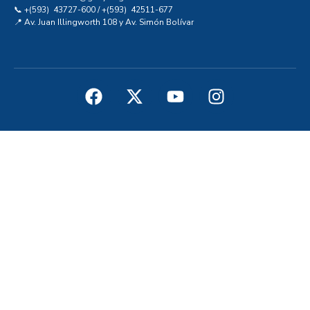
📞 +(593) 43727-600 / +(593) 42511-677
📍 Av. Juan Illingworth 108 y Av. Simón Bolívar