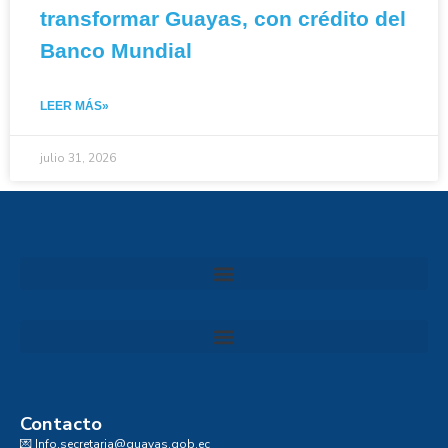
transformar Guayas, con crédito del
Banco Mundial
LEER MÁS»
julio 31, 2026
Convocatoria al Consejo Consultivo de Integridad, Ética y Buen Gobierno de la Prefectura del Guayas
Contacto
💌 Info.secretaria@guayas.gob.ec