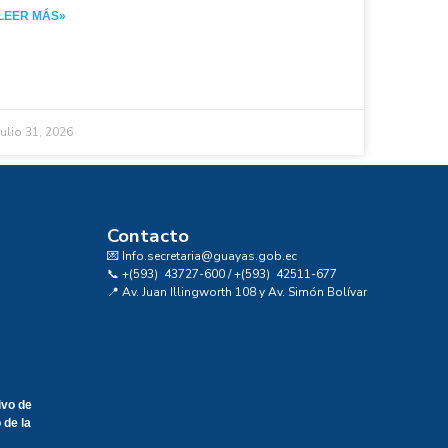
LEER MÁS»
julio 31, 2026
Contacto
💌 Info.secretaria@guayas.gob.ec
📞 +(593) 43727-600 / +(593) 42511-677
📍 Av. Juan Illingworth 108 y Av. Simón Bolívar
ivo de
 de la