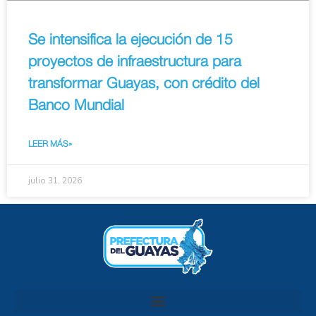
Se intensifica la ejecución de 15
proyectos de infraestructura para
transformar Guayas, con crédito del
Banco Mundial
LEER MÁS»
julio 31, 2026