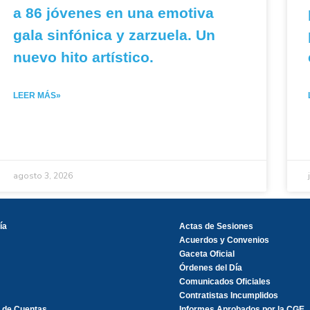
a 86 jóvenes en una emotiva
gala sinfónica y zarzuela. Un
nuevo hito artístico.
LEER MÁS»
agosto 3, 2026
ía
Actas de Sesiones
Acuerdos y Convenios
Gaceta Oficial
Órdenes del Día
Comunicados Oficiales
Contratistas Incumplidos
 de Cuentas
Informes Aprobados por la CGE