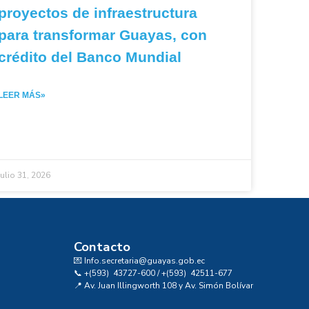
proyectos de infraestructura
para transformar Guayas, con
crédito del Banco Mundial
LEER MÁS»
julio 31, 2026
Contacto
💌 Info.secretaria@guayas.gob.ec
📞 +(593) 43727-600 / +(593) 42511-677
📍 Av. Juan Illingworth 108 y Av. Simón Bolívar