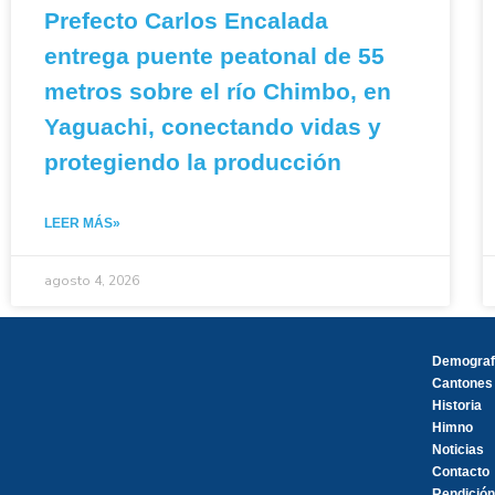
Prefecto Carlos Encalada
entrega puente peatonal de 55
metros sobre el río Chimbo, en
Yaguachi, conectando vidas y
protegiendo la producción
LEER MÁS»
agosto 4, 2026
Demograf
Cantones
Historia
Himno
Noticias
Contacto
Rendición