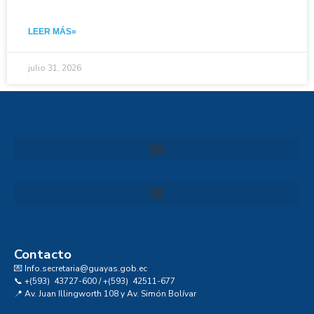
LEER MÁS»
julio 31, 2026
Convocatoria al Consejo Consultivo de Integridad, Ética y Buen Gobierno de la Prefectura del Guayas
Contacto
💌 Info.secretaria@guayas.gob.ec
📞 +(593) 43727-600 / +(593) 42511-677
📍 Av. Juan Illingworth 108 y Av. Simón Bolívar