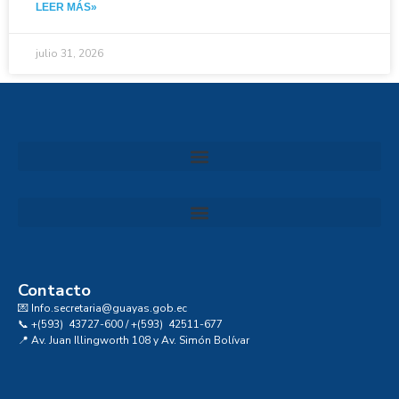
LEER MÁS»
julio 31, 2026
Convocatoria al Consejo Consultivo de Integridad, Ética y Buen Gobierno de la Prefectura del Guayas
Contacto
💌 Info.secretaria@guayas.gob.ec
📞 +(593) 43727-600 / +(593) 42511-677
📍 Av. Juan Illingworth 108 y Av. Simón Bolívar