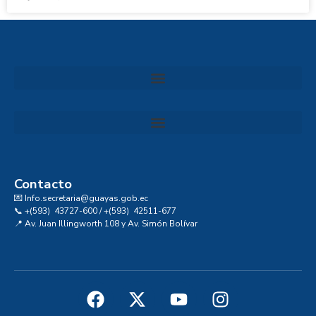
Convocatoria al Consejo Consultivo de Integridad, Ética y Buen Gobierno de la Prefectura del Guayas
Contacto
💌 Info.secretaria@guayas.gob.ec
📞 +(593) 43727-600 / +(593) 42511-677
📍 Av. Juan Illingworth 108 y Av. Simón Bolívar