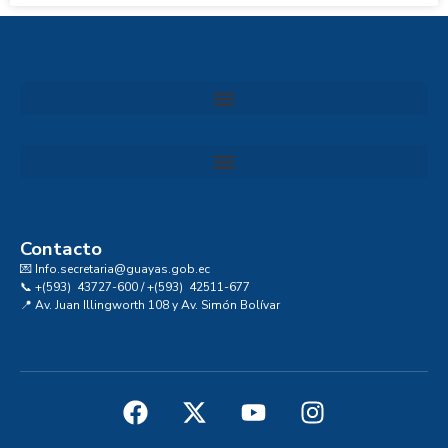
Convocatoria al Consejo Consultivo de Integridad, Ética y Buen Gobierno de la Prefectura del Guayas
Contacto
💌 Info.secretaria@guayas.gob.ec
📞 +(593) 43727-600 / +(593) 42511-677
📍 Av. Juan Illingworth 108 y Av. Simón Bolívar