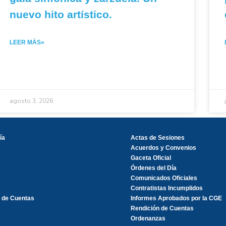
nuevo hito artístico.
LEER MÁS»
agosto 3, 2026
ía
Actas de Sesiones
Acuerdos y Convenios
Gaceta Oficial
Órdenes del Día
Comunicados Oficiales
Contratistas Incumplidos
 de Cuentas
Informes Aprobados por la CGE
Rendición de Cuentas
Ordenanzas