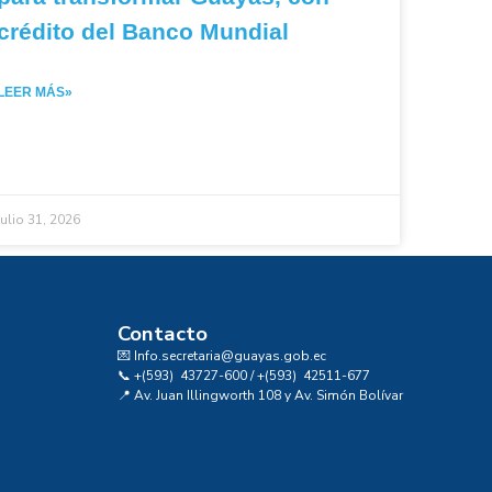
crédito del Banco Mundial
LEER MÁS»
julio 31, 2026
Contacto
💌 Info.secretaria@guayas.gob.ec
📞 +(593) 43727-600 / +(593) 42511-677
📍 Av. Juan Illingworth 108 y Av. Simón Bolívar