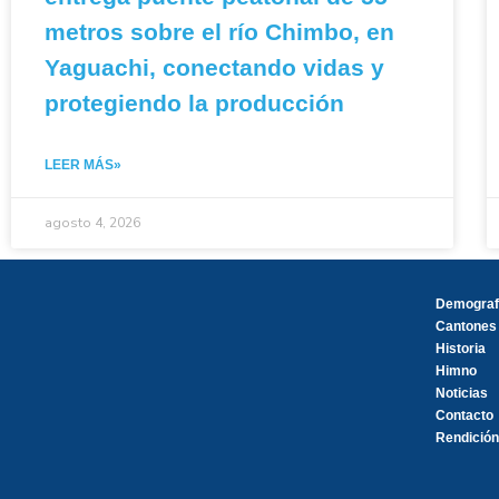
metros sobre el río Chimbo, en
Yaguachi, conectando vidas y
protegiendo la producción
LEER MÁS»
agosto 4, 2026
Demograf
Cantones
Historia
Himno
Noticias
Contacto
Rendición