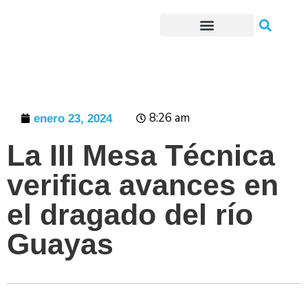
Trámites o Solicitudes en línea
8:26 am
enero 23, 2024
La III Mesa Técnica
verifica avances en
el dragado del río
Guayas