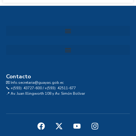
Convocatoria al Consejo Consultivo de Integridad, Ética y Buen Gobierno de la Prefectura del Guayas
Contacto
💌 Info.secretaria@guayas.gob.ec
📞 +(593) 43727-600 / +(593) 42511-677
📍 Av. Juan Illingworth 108 y Av. Simón Bolívar