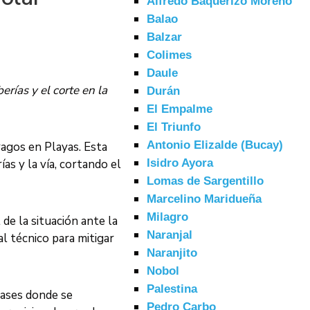
Alfredo Baquerizo Moreno
Balao
Balzar
Colimes
Daule
erías y el corte en la
Durán
El Empalme
El Triunfo
Antonio Elizalde (Bucay)
ragos en Playas. Esta
as y la vía, cortando el
Isidro Ayora
Lomas de Sargentillo
Marcelino Maridueña
Milagro
de la situación ante la
Naranjal
l técnico para mitigar
Naranjito
Nobol
Palestina
bases donde se
Pedro Carbo