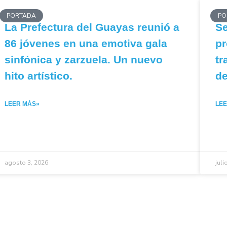
PORTADA
PO
La Prefectura del Guayas reunió a
Se
86 jóvenes en una emotiva gala
pr
sinfónica y zarzuela. Un nuevo
tr
hito artístico.
de
LEER MÁS»
LE
agosto 3, 2026
juli