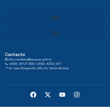
Convocatoria al Consejo Consultivo de Integridad, Ética y Buen Gobierno de la Prefectura del Guayas
Contacto
💌 Info.secretaria@guayas.gob.ec
📞 +(593) 43727-600 / +(593) 42511-677
📍 Av. Juan Illingworth 108 y Av. Simón Bolívar