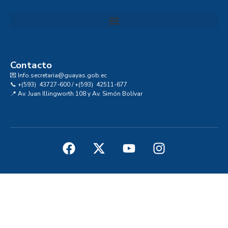
Convocatoria al Consejo Consultivo de Integridad, Ética y Buen Gobierno de la Prefectura del Guayas
Contacto
💌 Info.secretaria@guayas.gob.ec
📞 +(593) 43727-600 / +(593) 42511-677
📍 Av. Juan Illingworth 108 y Av. Simón Bolívar