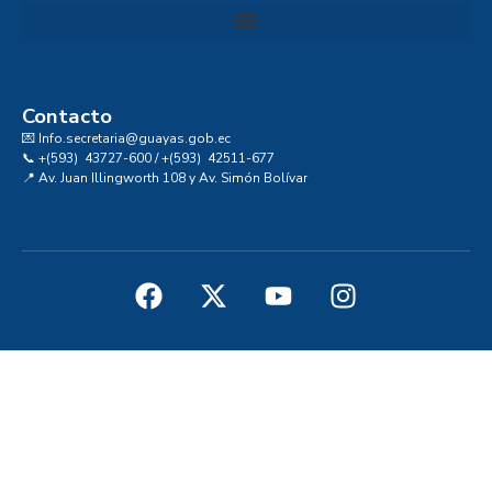
Convocatoria al Consejo Consultivo de Integridad, Ética y Buen Gobierno de la Prefectura del Guayas
Contacto
💌 Info.secretaria@guayas.gob.ec
📞 +(593) 43727-600 / +(593) 42511-677
📍 Av. Juan Illingworth 108 y Av. Simón Bolívar