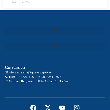
julio 31, 2026
Convocatoria al Consejo Consultivo de Integridad, Ética y Buen Gobierno de la Prefectura del Guayas
Contacto
💌 Info.secretaria@guayas.gob.ec
📞 +(593) 43727-600 / +(593) 42511-677
📍 Av. Juan Illingworth 108 y Av. Simón Bolívar