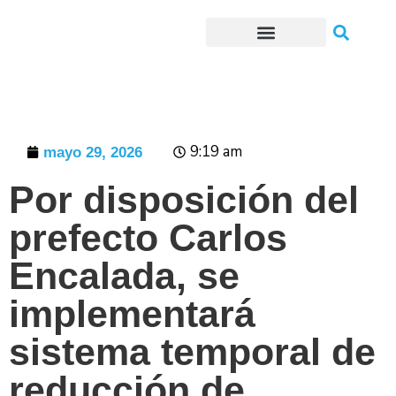
Trámites o Solicitudes en línea
9:19 am
mayo 29, 2026
Por disposición del
prefecto Carlos
Encalada, se
implementará
sistema temporal de
reducción de