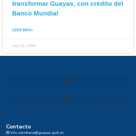
transformar Guayas, con crédito del
Banco Mundial
LEER MÁS»
julio 31, 2026
Convocatoria al Consejo Consultivo de Integridad, Ética y Buen Gobierno de la Prefectura del Guayas
Contacto
💌 Info.secretaria@guayas.gob.ec