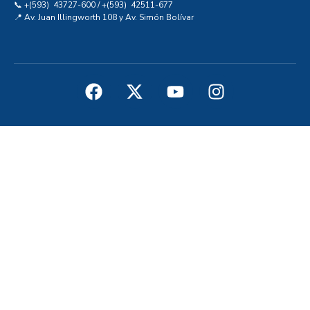
📞 +(593) 43727-600 / +(593) 42511-677
📍 Av. Juan Illingworth 108 y Av. Simón Bolívar