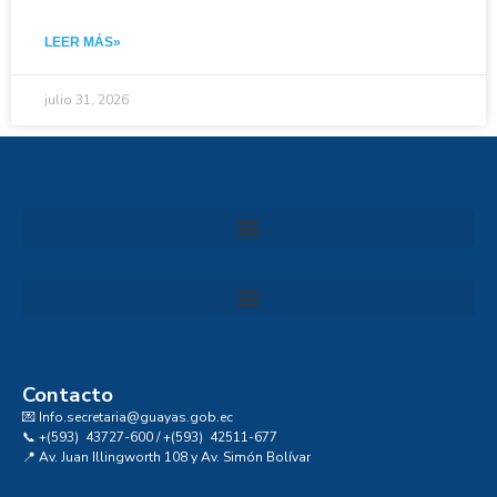
LEER MÁS»
julio 31, 2026
Convocatoria al Consejo Consultivo de Integridad, Ética y Buen Gobierno de la Prefectura del Guayas
Contacto
💌 Info.secretaria@guayas.gob.ec
📞 +(593) 43727-600 / +(593) 42511-677
📍 Av. Juan Illingworth 108 y Av. Simón Bolívar