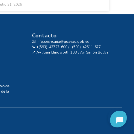
julio 31, 2026
Contacto
💌 Info.secretaria@guayas.gob.ec
📞 +(593) 43727-600 / +(593) 42511-677
📍 Av. Juan Illingworth 108 y Av. Simón Bolívar
ivo de
 de la