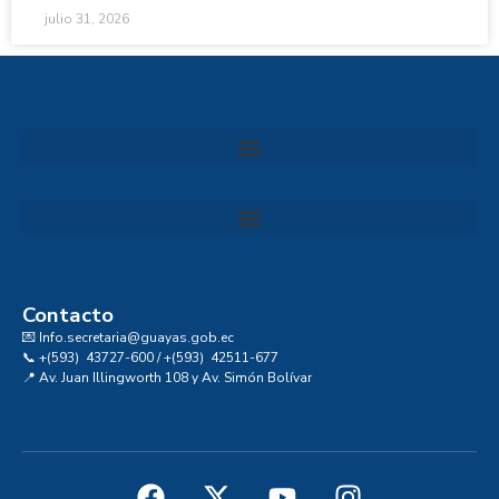
julio 31, 2026
Convocatoria al Consejo Consultivo de Integridad, Ética y Buen Gobierno de la Prefectura del Guayas
Contacto
💌 Info.secretaria@guayas.gob.ec
📞 +(593) 43727-600 / +(593) 42511-677
📍 Av. Juan Illingworth 108 y Av. Simón Bolívar