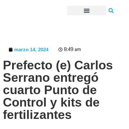
Trámites o Solicitudes en línea
8:49 am
marzo 14, 2024
Prefecto (e) Carlos
Serrano entregó
cuarto Punto de
Control y kits de
fertilizantes