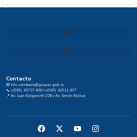
Convocatoria al Consejo Consultivo de Integridad, Ética y Buen Gobierno de la Prefectura del Guayas
Contacto
💌 Info.secretaria@guayas.gob.ec
📞 +(593) 43727-600 / +(593) 42511-677
📍 Av. Juan Illingworth 108 y Av. Simón Bolívar