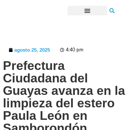
Trámites o Solicitudes en línea
4:40 pm
agosto 25, 2025
Prefectura
Ciudadana del
Guayas avanza en la
limpieza del estero
Paula León en
Samborondón