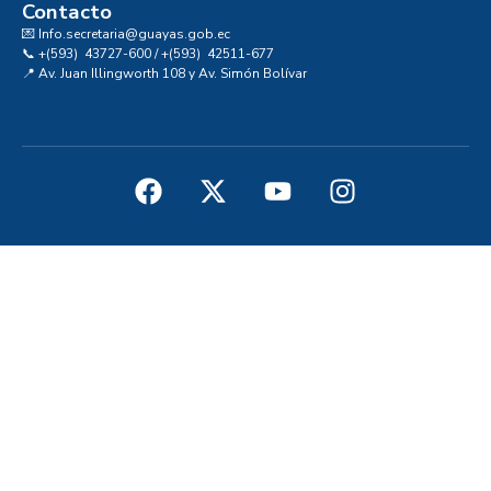
Contacto
💌 Info.secretaria@guayas.gob.ec
📞 +(593) 43727-600 / +(593) 42511-677
📍 Av. Juan Illingworth 108 y Av. Simón Bolívar