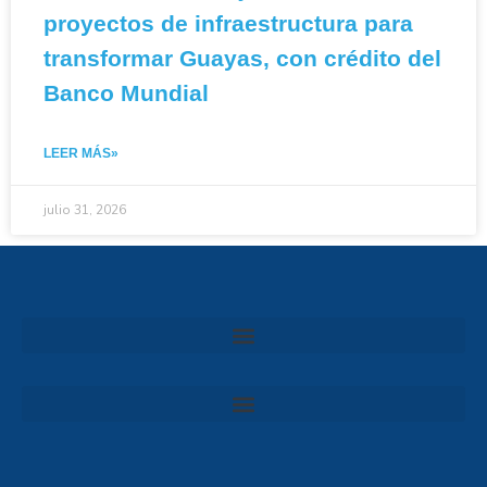
proyectos de infraestructura para
transformar Guayas, con crédito del
Banco Mundial
LEER MÁS»
julio 31, 2026
Convocatoria al Consejo Consultivo de Integridad, Ética y Buen Gobierno de la Prefectura del Guayas