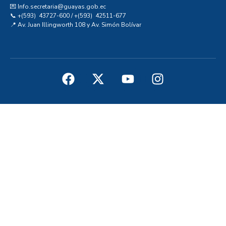
💌 Info.secretaria@guayas.gob.ec
📞 +(593) 43727-600 / +(593) 42511-677
📍 Av. Juan Illingworth 108 y Av. Simón Bolívar