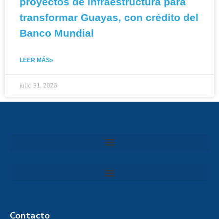
proyectos de infraestructura para
transformar Guayas, con crédito del
Banco Mundial
LEER MÁS»
julio 31, 2026
Convocatoria al Consejo Consultivo de Integridad, Ética y Buen Gobierno de la Prefectura del Guayas
Contacto