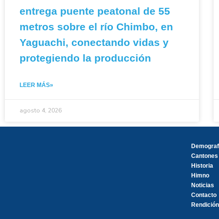
entrega puente peatonal de 55
metros sobre el río Chimbo, en
Yaguachi, conectando vidas y
protegiendo la producción
LEER MÁS»
agosto 4, 2026
Demograf
Cantones
Historia
Himno
Noticias
Contacto
Rendición