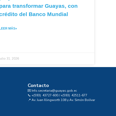
para transformar Guayas, con
crédito del Banco Mundial
LEER MÁS»
julio 31, 2026
Contacto
💌 Info.secretaria@guayas.gob.ec
📞 +(593) 43727-600 / +(593) 42511-677
📍 Av. Juan Illingworth 108 y Av. Simón Bolívar