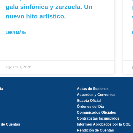
gala sinfónica y zarzuela. Un
nuevo hito artístico.
LEER MÁS»
agosto 3, 2026
ía
Actas de Sesiones
Acuerdos y Convenios
Gaceta Oficial
Órdenes del Día
Comunicados Oficiales
Contratistas Incumplidos
 de Cuentas
Informes Aprobados por la CGE
Rendición de Cuentas