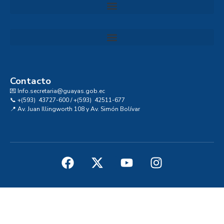
Convocatoria al Consejo Consultivo de Integridad, Ética y Buen Gobierno de la Prefectura del Guayas
Contacto
💌 Info.secretaria@guayas.gob.ec
📞 +(593) 43727-600 / +(593) 42511-677
📍 Av. Juan Illingworth 108 y Av. Simón Bolívar