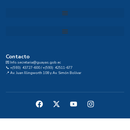
Convocatoria al Consejo Consultivo de Integridad, Ética y Buen Gobierno de la Prefectura del Guayas
Contacto
💌 Info.secretaria@guayas.gob.ec
📞 +(593) 43727-600 / +(593) 42511-677
📍 Av. Juan Illingworth 108 y Av. Simón Bolívar