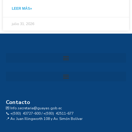
LEER MÁS»
julio 31, 2026
Convocatoria al Consejo Consultivo de Integridad, Ética y Buen Gobierno de la Prefectura del Guayas
Contacto
💌 Info.secretaria@guayas.gob.ec
📞 +(593) 43727-600 / +(593) 42511-677
📍 Av. Juan Illingworth 108 y Av. Simón Bolívar