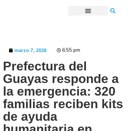
Trámites o Solicitudes en línea
6:55 pm
marzo 7, 2026
Prefectura del
Guayas responde a
la emergencia: 320
familias reciben kits
de ayuda
humanitaria en