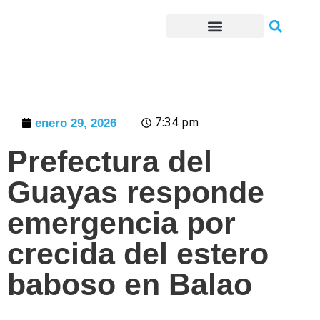
Trámites o Solicitudes en línea
7:34 pm
enero 29, 2026
Prefectura del
Guayas responde
emergencia por
crecida del estero
baboso en Balao