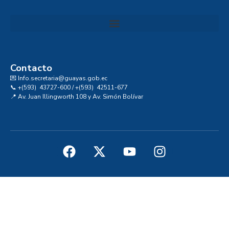
Convocatoria al Consejo Consultivo de Integridad, Ética y Buen Gobierno de la Prefectura del Guayas
Contacto
💌 Info.secretaria@guayas.gob.ec
📞 +(593) 43727-600 / +(593) 42511-677
📍 Av. Juan Illingworth 108 y Av. Simón Bolívar