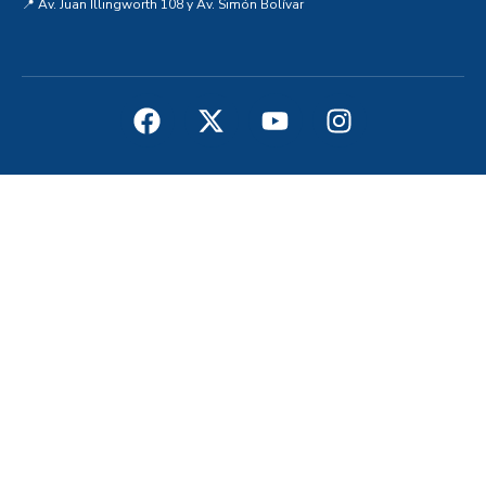
📍 Av. Juan Illingworth 108 y Av. Simón Bolívar