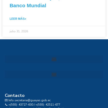
Banco Mundial
LEER MÁS»
julio 31, 2026
Convocatoria al Consejo Consultivo de Integridad, Ética y Buen Gobierno de la Prefectura del Guayas
Contacto
💌 Info.secretaria@guayas.gob.ec
📞 +(593) 43727-600 / +(593) 42511-677