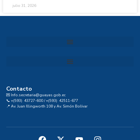
julio 31, 2026
Convocatoria al Consejo Consultivo de Integridad, Ética y Buen Gobierno de la Prefectura del Guayas
Contacto
💌 Info.secretaria@guayas.gob.ec
📞 +(593) 43727-600 / +(593) 42511-677
📍 Av. Juan Illingworth 108 y Av. Simón Bolívar