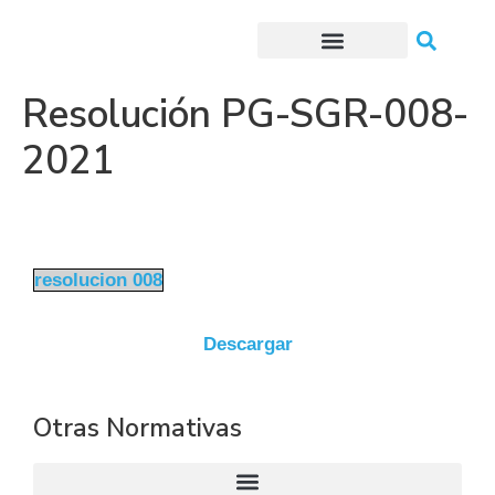
Trámites o Solicitudes en línea
Resolución PG-SGR-008-
2021
resolucion 008
Descargar
Otras Normativas