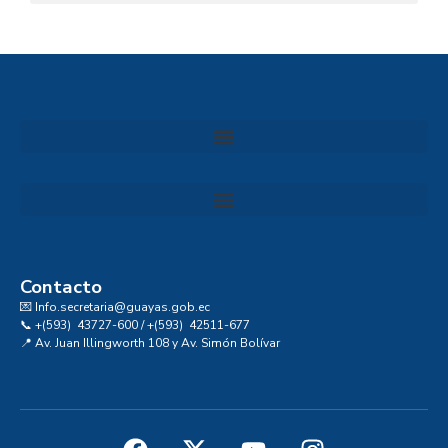
Convocatoria al Consejo Consultivo de Integridad, Ética y Buen Gobierno de la Prefectura del Guayas
Contacto
💌 Info.secretaria@guayas.gob.ec
📞 +(593) 43727-600 / +(593) 42511-677
📍 Av. Juan Illingworth 108 y Av. Simón Bolívar