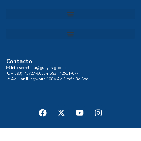
Convocatoria al Consejo Consultivo de Integridad, Ética y Buen Gobierno de la Prefectura del Guayas
Contacto
💌 Info.secretaria@guayas.gob.ec
📞 +(593) 43727-600 / +(593) 42511-677
📍 Av. Juan Illingworth 108 y Av. Simón Bolívar