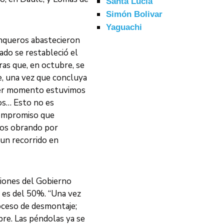
Santa Lucía
Simón Bolivar
Yaguachi
anqueros abastecieron
ado se restableció el
ras que, en octubre, se
e, una vez que concluya
imer momento estuvimos
os… Esto no es
 compromiso que
mos obrando por
 un recorrido en
iones del Gobierno
o es del 50%. “Una vez
roceso de desmontaje;
re. Las péndolas ya se