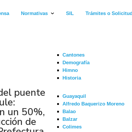
ensa
Normativas
SIL
Trámites o Solicitud
Cantones
Demografía
Himno
Historia
del puente
Guayaquil
ule:
Alfredo Baquerizo Moreno
en un 50%,
Balao
cción de
Balzar
Colimes
Prefectura