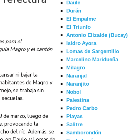
Daule
Durán
El Empalme
El Triunfo
Antonio Elizalde (Bucay)
as para el
Isidro Ayora
oquia Magro y el cantón
Lomas de Sargentillo
Marcelino Maridueña
Milagro
ansar ni bajar la
Naranjal
s habitantes de Magro y
Naranjito
ejo, se trabaja sin
Nobol
 secuelas.
Palestina
Pedro Carbo
 19 de marzo, luego de
Playas
e, provocando la
Salitre
cho del río. Además, se
Samborondón
o, en Daule, y Lomas de