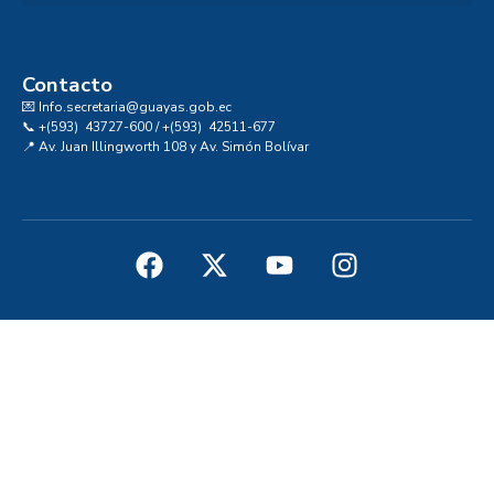
Convocatoria al Consejo Consultivo de Integridad, Ética y Buen Gobierno de la Prefectura del Guayas
Contacto
💌 Info.secretaria@guayas.gob.ec
📞 +(593) 43727-600 / +(593) 42511-677
📍 Av. Juan Illingworth 108 y Av. Simón Bolívar