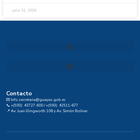
julio 31, 2026
Convocatoria al Consejo Consultivo de Integridad, Ética y Buen Gobierno de la Prefectura del Guayas
Contacto
💌 Info.secretaria@guayas.gob.ec
📞 +(593) 43727-600 / +(593) 42511-677
📍 Av. Juan Illingworth 108 y Av. Simón Bolívar